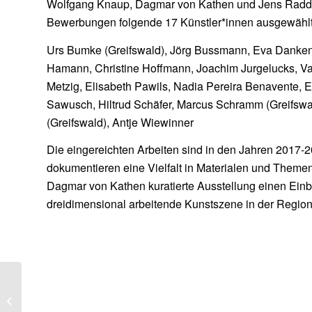
Wolfgang Knaup, Dagmar von Kathen und Jens Radda
Bewerbungen folgende 17 Künstler*innen ausgewählt
Urs Bumke (Greifswald), Jörg Bussmann, Eva Danken
Hamann, Christine Hoffmann, Joachim Jurgelucks, Va
Metzig, Elisabeth Pawils, Nadia Pereira Benavente, 
Sawusch, Hiltrud Schäfer, Marcus Schramm (Greifswa
(Greifswald), Antje Wiewinner
Die eingereichten Arbeiten sind in den Jahren 2017-
dokumentieren eine Vielfalt in Materialen und Themen
Dagmar von Kathen kuratierte Ausstellung einen Einbli
dreidimensional arbeitende Kunstszene in der Regio
DAVID MÖLLER – NEU
ZENTRIEREN