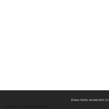
Diese Seite verwendet Coo
© Copyright - skulptur-galerie.de 2017