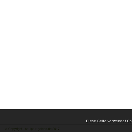
Diese Seite verwendet Coo
© Copyright - skulptur-galerie.de 2017